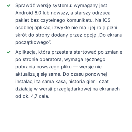
Sprawdź wersję systemu: wymagany jest
Android 6.0 lub nowszy, a starszy odrzuca
pakiet bez czytelnego komunikatu. Na iOS
osobnej aplikacji zwykle nie ma i jej rolę pełni
skrót do strony dodany przez opcję „Do ekranu
początkowego”.
Aplikacja, która przestała startować po zmianie
po stronie operatora, wymaga ręcznego
pobrania nowszego pliku — wersje nie
aktualizują się same. Do czasu ponownej
instalacji ta sama kasa, historia gier i czat
działają w wersji przeglądarkowej na ekranach
od ok. 4,7 cala.