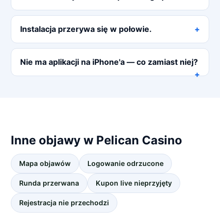
Instalacja przerywa się w połowie.
Nie ma aplikacji na iPhone'a — co zamiast niej?
Inne objawy w Pelican Casino
Mapa objawów
Logowanie odrzucone
Runda przerwana
Kupon live nieprzyjęty
Rejestracja nie przechodzi