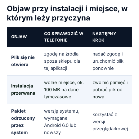
Objaw przy instalacji i miejsce, w
którym leży przyczyna
CO SPRAWDZIĆ W
NASTĘPNY
OBJAW
TELEFONIE
KROK
zgodę na źródła
nadać zgodę i
Plik się nie
spoza sklepu dla
uruchomić plik
otwiera
tej aplikacji
ponownie
wolne miejsce, ok.
zwolnić pamięć i
Instalacja
100 MB na dane
pobrać plik od
przerwana
tymczasowe
nowa
Pakiet
wersję systemu,
korzystać z
odrzucony
wymagane
wersji
przez
Android 6.0 lub
przeglądarkowej
system
nowszy