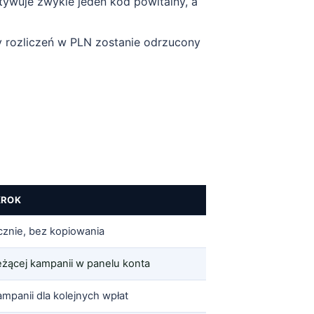
ktywuje zwykle jeden kod powitalny, a
cy rozliczeń w PLN zostanie odrzucony
KROK
cznie, bez kopiowania
żącej kampanii w panelu konta
ampanii dla kolejnych wpłat