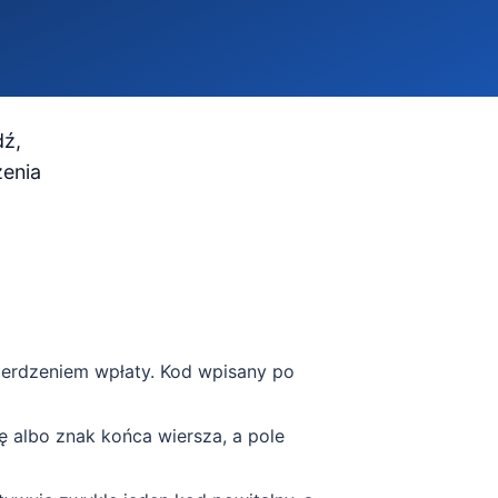
dź,
zenia
wierdzeniem wpłaty. Kod wpisany po
ę albo znak końca wiersza, a pole