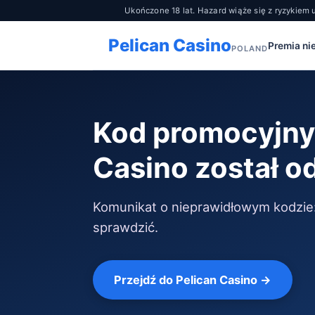
Ukończone 18 lat. Hazard wiąże się z ryzykiem u
Pelican Casino
Premia ni
POLAND
Kod promocyjny
Casino został o
Komunikat o nieprawidłowym kodzie: c
sprawdzić.
Przejdź do Pelican Casino →