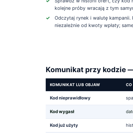
Sprawdź w historii ofert, czy kod
kolejne próby wracają z tym sa
Odczytaj rynek i walutę kampanii.
niezależnie od kwoty wpłaty; same
Komunikat przy kodzie —
KOMUNIKAT LUB OBJAW
CO
Kod nieprawidłowy
spa
Kod wygasł
dat
Kod już użyty
his