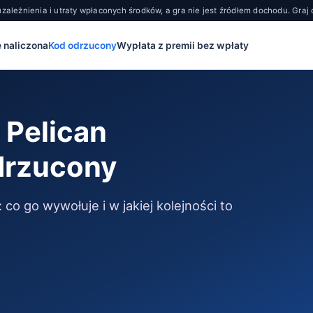
zależnienia i utraty wpłaconych środków, a gra nie jest źródłem dochodu. Graj
e naliczona
Kod odrzucony
Wypłata z premii bez wpłaty
 Pelican
drzucony
o go wywołuje i w jakiej kolejności to