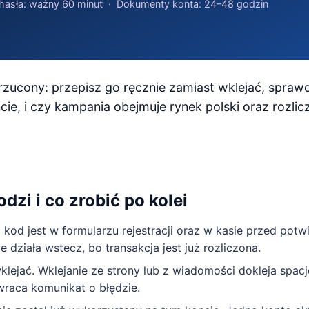
u hasła: ważny 60 minut · Dokumenty konta: 24–48 godzin
zucony: przepisz go ręcznie zamiast wklejać, spraw
cie, i czy kampania obejmuje rynek polski oraz rozlic
dzi i co zrobić po kolei
 kod jest w formularzu rejestracji oraz w kasie przed pot
działa wstecz, bo transakcja jest już rozliczona.
klejać. Wklejanie ze strony lub z wiadomości dokleja spacj
zwraca komunikat o błędzie.