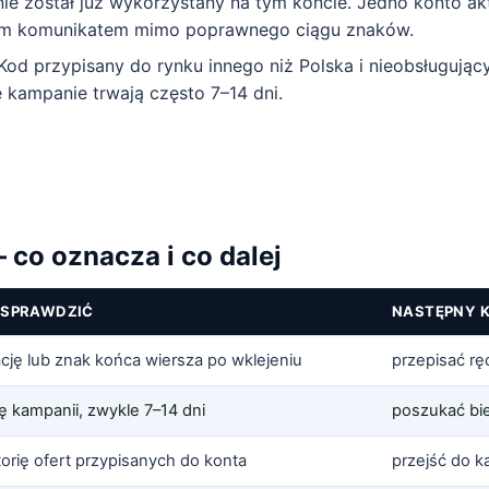
 nie został już wykorzystany na tym koncie. Jedno konto a
mym komunikatem mimo poprawnego ciągu znaków.
 Kod przypisany do rynku innego niż Polska i nieobsługują
 kampanie trwają często 7–14 dni.
 co oznacza i co dalej
 SPRAWDZIĆ
NASTĘPNY 
cję lub znak końca wiersza po wklejeniu
przepisać rę
ę kampanii, zwykle 7–14 dni
poszukać bie
torię ofert przypisanych do konta
przejść do k